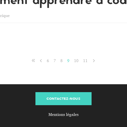
mment apprendre à cod
rique
6
7
8
9
10
11
CONTACTEZ-NOUS
Mentions légales