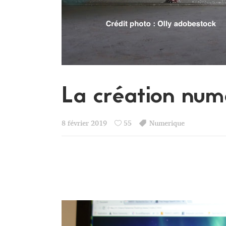
La création numé
8 février 2019
55
Numerique