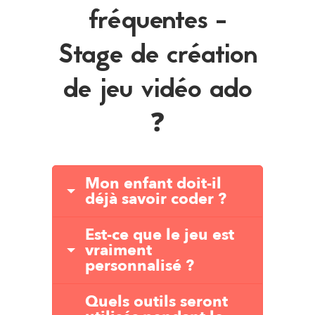
fréquentes -
Stage de création
de jeu vidéo ado
❓
Mon enfant doit-il
déjà savoir coder ?
Est-ce que le jeu est
vraiment
personnalisé ?
Quels outils seront