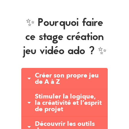
✨ Pourquoi faire
ce stage création
jeu vidéo ado ? ✨
Créer son propre jeu
de A à Z
Stimuler la logique,
la créativité et l’esprit
de projet
Découvrir les outils