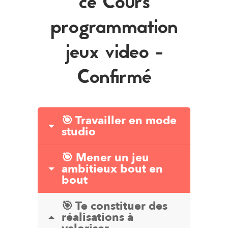
ce Cours
programmation
jeux video -
Confirmé
🎯 Travailler en mode
studio
🎯 Mener un jeu
ambitieux bout en
bout
🎯 Te constituer des
réalisations à