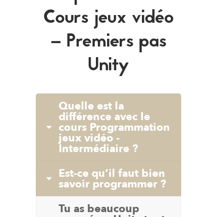
Cours jeux vidéo
– Premiers pas
Unity
Quelle est la
différence avec le
cours Programmation
jeux vidéo -
Intermédiaire ?
Est-ce qu’il faut bien
savoir programmer ?
Tu as beaucoup