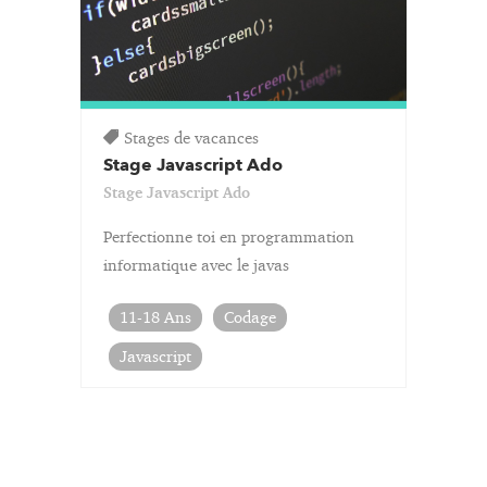
Stages de vacances
Stage Javascript Ado
Stage Javascript Ado
Perfectionne toi en programmation
informatique avec le javas
11-18 Ans
Codage
Javascript