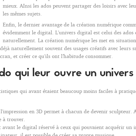
mieux. AInsi les ados peuvent partager des loisirs avec leu
les mêmes sujets.
Enfin, le dernier avantage de la création numérique comme
évidemment le digital. L’univers digital est celui des ados 
naturellement. La création numérique les met en situation 
déjà naturellement souvent des usages créatifs avec leurs sm
’écran, et créer ce qu’ils ont l’habitude consommer.
o qui leur ouvre un univers c
artistiques qui avant étaient beaucoup moins faciles à prati
 l’impression en 3D permet à chacun de devenir sculpteur. Ava
e à trouver.
t avant le digital réservé à ceux qui pouvaient acquérir un 
nateur, il est possible de créer sa propre musique.