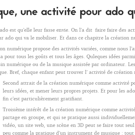
ue, une activité pour ado qu
do est qu’elle leur fasse envie. On l’a dit faire faire des ac
ur ado qui va le mobiliser. Et dans ce chapitre la création
tion numérique propose des activités variées, comme nous l’
n a pour tous les goûts et tous les âges. Quleques idées par
dessin numérique ou de la musique assistée par ordinateur. Le
e. Bref, chaque enfant peut trouver l’ activité de création 
Second attrait de la création numérique comme activité po
leurs idées, et mener leurs propres projets. Et pour les a
fin c’est particulièrement gratifiant.
Troisième intérêt de la création numérique comme activité 
partage en groupe, et qui se pratique aussi individuellem
vidéo, un site web, une scène en 3D peut se faire tout seul
peu comme la pratique d’un instrument de musique : tout se