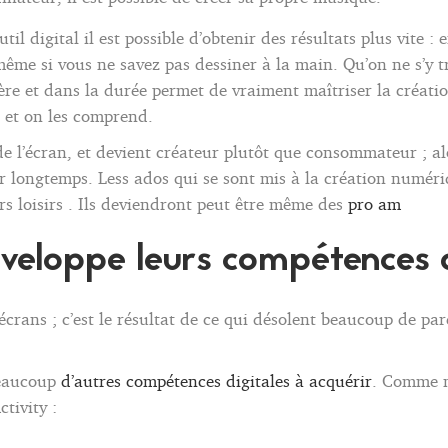
’outil digital il est possible d’obtenir des résultats plus vite
même si vous ne savez pas dessiner à la main. Qu’on ne s’y 
ière et dans la durée permet de vraiment maîtriser la créat
ts et on les comprend.
 l’écran, et devient créateur plutôt que consommateur ; alor
r longtemps. Less ados qui se sont mis à la création numériq
s loisirs . Ils deviendront peut être même des
pro am
veloppe leurs compétences d
 écrans ; c’est le résultat de ce qui désolent beaucoup de p
 beaucoup
d’autres compétences digitales à acquérir
. Comme n
tivity :