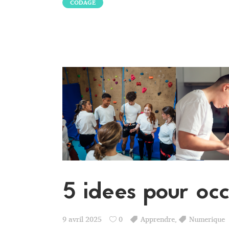
CODAGE
5 idees pour occ
9 avril 2025
0
Apprendre
,
Numerique