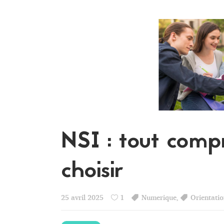
NSI : tout compr
choisir
25 avril 2025
1
Numerique
,
Orientati