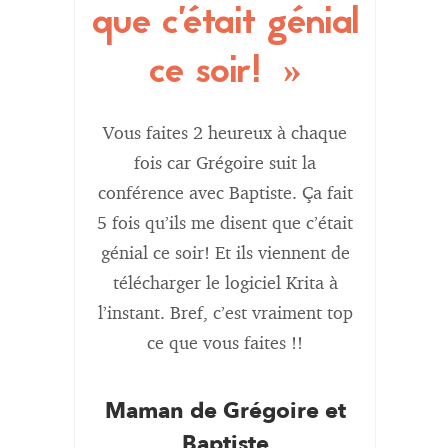
ir
que c’était génial
un
t de
ce soir!
logi
ces
nou
Vous faites 2 heureux à chaque
de
rem
fois car Grégoire suit la
conférence avec Baptiste. Ça fait
pr
5 fois qu’ils me disent que c’était
génial ce soir! Et ils viennent de
c
toute
télécharger le logiciel Krita à
être à
l’instant. Bref, c’est vraiment top
ents
ce que vous faites !!
oc
s, et à
e tous
Maman de Grégoire et
nd avec
Baptiste