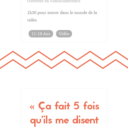
Ouvertes en Videoconference
1h30 pour entrer dans le monde de la
vidéo
11-18 Ans
Vidéo
s et
Ça fait 5 fois
s de
qu’ils me disent
app