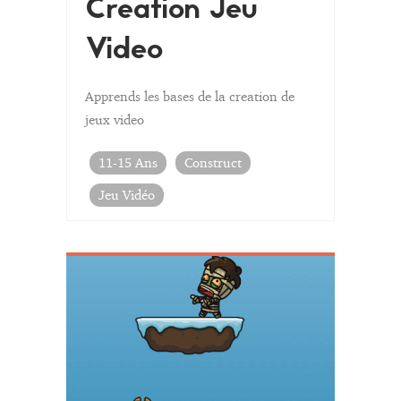
Creation Jeu
Video
Apprends les bases de la creation de
jeux video
11-15 Ans
Construct
Jeu Vidéo