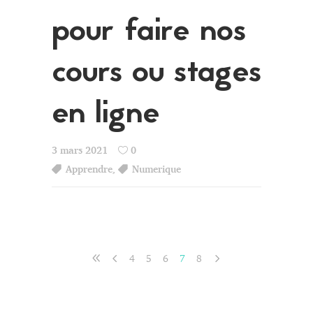
pour faire nos
cours ou stages
en ligne
3 mars 2021
0
Apprendre
,
Numerique
4
5
6
7
8